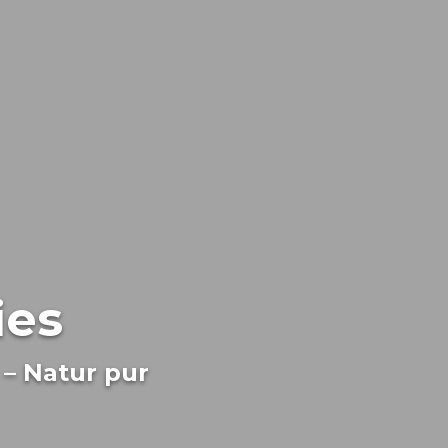
ies
 – Natur pur