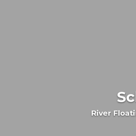
Sc
River Float