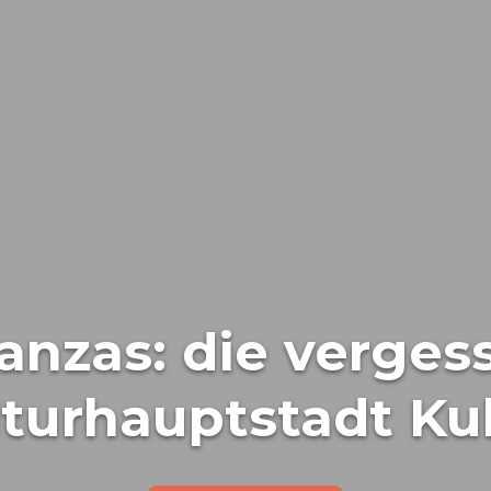
anzas: die verges
lturhauptstadt Ku