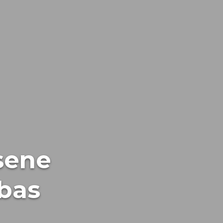
sene
bas