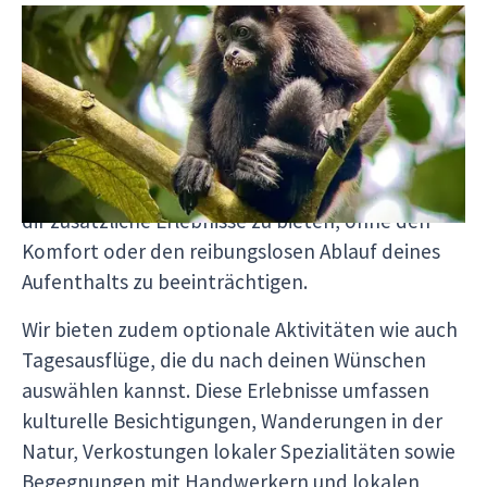
Unsere Reiseerweiterungen ermöglichen es dir,
dein Abenteuer zu verlängern, indem du ein
paar Tage am Strand an paradiesischen Orten
wie Tortuguero oder Playa Blanca anhängst.
Jedes Modul ist sorgfältig darauf abgestimmt,
sich nahtlos an deine Hauptreise anzufügen und
dir zusätzliche Erlebnisse zu bieten, ohne den
Komfort oder den reibungslosen Ablauf deines
Aufenthalts zu beeinträchtigen.
Wir bieten zudem optionale Aktivitäten wie auch
Tagesausflüge, die du nach deinen Wünschen
auswählen kannst. Diese Erlebnisse umfassen
kulturelle Besichtigungen, Wanderungen in der
Natur, Verkostungen lokaler Spezialitäten sowie
Begegnungen mit Handwerkern und lokalen