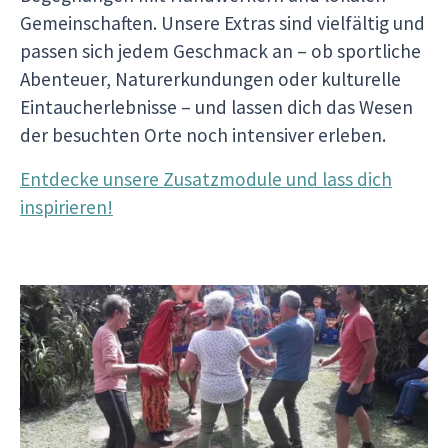
Gemeinschaften. Unsere Extras sind vielfältig und
passen sich jedem Geschmack an – ob sportliche
Abenteuer, Naturerkundungen oder kulturelle
Eintaucherlebnisse – und lassen dich das Wesen
der besuchten Orte noch intensiver erleben.
Entdecke unsere Zusatzmodule und lass dich
inspirieren!
Um die passenden Optionen für dich zu wählen,
kannst du die fakultativen Aktivitäten ganz
einfach auf der Seite deines Reiseverlaufs bei
jedem Tag im Reiter **„Extras“ **bei der Buchung
einsehen.
Wir bieten sie vor, während oder nach