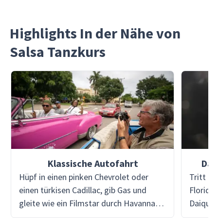
Highlights In der Nähe von
Salsa Tanzkurs
Klassische Autofahrt
Dai
Hüpf in einen pinken Chevrolet oder
Tritt e
einen türkisen Cadillac, gib Gas und
Floridi
gleite wie ein Filmstar durch Havannas
Daiquir
pastellfarbene Straßen. Mit Puraventura
Cocktai