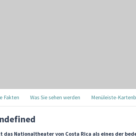
e Fakten
Was Sie sehen werden
Menüleiste-Kartenb
undefined
lt das Nationaltheater von Costa Rica als eines der be