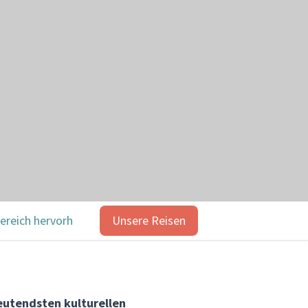
ereich hervorheben
Unsere Reisen
Highlights
Unsere Reisen
deutendsten kulturellen