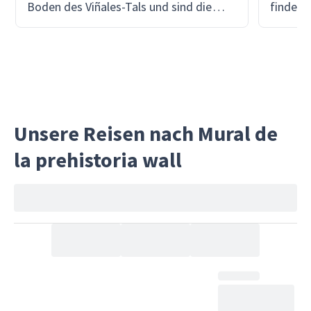
Boden des Viñales-Tals und sind die
findest
seltsamen und stillen Meisterwerke der
mit Hän
Natur. Mit Puraventura wirst du entlang
des Ack
der roterdigen Pfade wandern, die
Benitos
zwischen Tabakfeldern, schattigen
wo Trad
Wäldern und den imposanten
Samen 
Kalksteinfelsen verlaufen, die diese
Bündel 
Unsere Reisen nach Mural de
magische Region im Westen Kubas
Zigarre
la prehistoria wall
prägen.Was uns am Wandern durch die
stolz z
Mogotes gefällt, ist die friedliche
immer n
Erhabenheit, die sie bieten - plötzliche
ohne Ma
Panoramen, Vogelgesang, der zwischen
Abkürzu
Steinmauern widerhallt, und das Gefühl,
mit Ben
weit weg von der modernen Welt zu
Kubas Se
sein. Unterwegs wird dein lokaler Guide
Geschic
Geschichten über die Geologie, Flora
wunders
und die Bauern teilen, die diesen Ort
seiner 