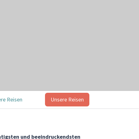
re Reisen
Unsere Reisen
chtigsten und beeindruckendsten