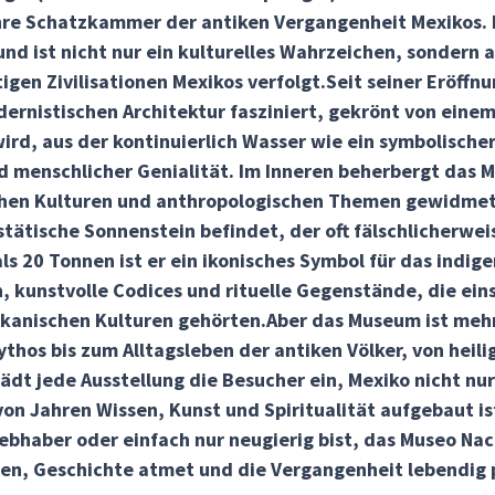
hre Schatzkammer der antiken Vergangenheit Mexikos. 
nd ist nicht nur ein kulturelles Wahrzeichen, sondern a
tigen Zivilisationen Mexikos verfolgt.Seit seiner Eröff
rnistischen Architektur fasziniert, gekrönt von einem
ird, aus der kontinuierlich Wasser wie ein symbolischer 
 menschlicher Genialität. Im Inneren beherbergt das M
hen Kulturen und anthropologischen Themen gewidmet si
stätische Sonnenstein befindet, der oft fälschlicherwe
s 20 Tonnen ist er ein ikonisches Symbol für das indige
, kunstvolle Codices und rituelle Gegenstände, die ei
nischen Kulturen gehörten.Aber das Museum ist mehr a
hos bis zum Alltagsleben der antiken Völker, von heili
ädt jede Ausstellung die Besucher ein, Mexiko nicht nu
on Jahren Wissen, Kunst und Spiritualität aufgebaut ist
ebhaber oder einfach nur neugierig bist, das Museo Naci
chen, Geschichte atmet und die Vergangenheit lebendig p