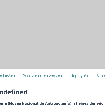
e Fakten
Was Sie sehen werden
Highlights
Unse
undefined
gie (Museo Nacional de Antropología) ist eines der wi